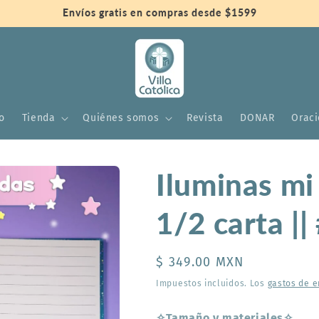
Envíos gratis en compras desde $1599
io
Tienda
Quiénes somos
Revista
DONAR
Orac
Iluminas mi
1/2 carta ||
Precio
$ 349.00 MXN
habitual
Impuestos incluidos. Los
gastos de e
✧Tamaño y materiales✧