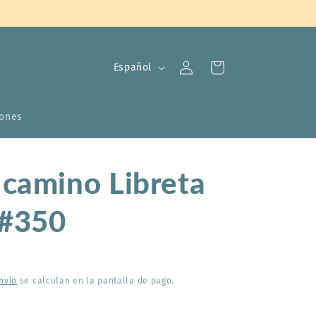
Iniciar
I
Carrito
Español
sesión
d
i
iones
o
m
 camino Libreta
a
 #350
nvío
se calculan en la pantalla de pago.