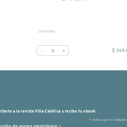
CANTIDAD
Cantidad
$ 349
Reducir
Aumentar
cantidad
cantidad
para
para
Rayadas
Rayadas
ríbete a la revista Villa Católica y recibe tu ebook
*
indica que es obligator
*
cción de correo electrónico