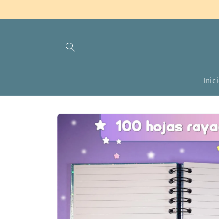
Ir
directamente
al contenido
Inic
Ir
directamente
a la
información
del producto