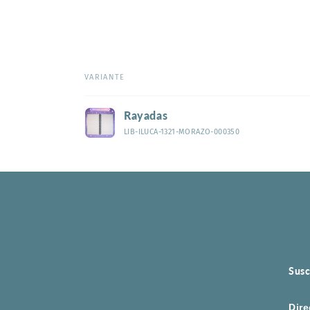
VARIANTE
Tu
Rayadas
carrito
LIB-ILUCA-1321-MORAZO-000350
Cargando...
Susc
Dire