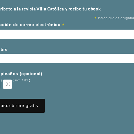
ríbete a la revista Villa Católica y recibe tu ebook
*
indica que es obligator
*
cción de correo electrónico
bre
pleaños (opcional)
/
( mm / dd )