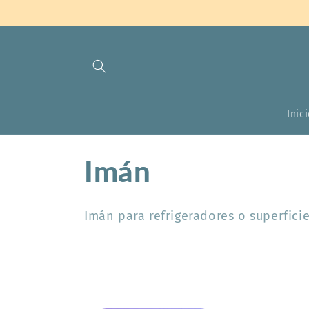
Ir
directamente
al contenido
Inic
C
Imán
o
Imán para refrigeradores o superficie
l
e