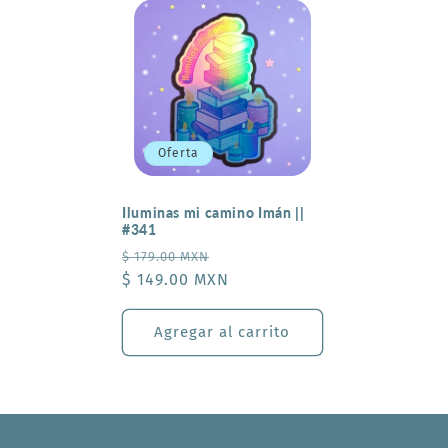
c
c
i
Oferta
ó
Iluminas mi camino Imán ||
n
#341
Precio
Precio
$ 179.00 MXN
:
habitual
$ 149.00 MXN
de
oferta
Agregar al carrito