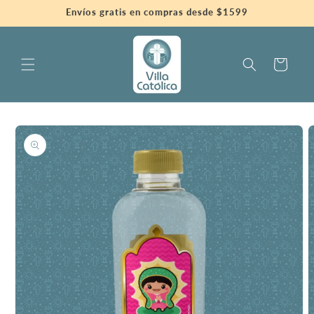
Ir
Envíos gratis en compras desde $1599
directamente
al contenido
Carrito
Ir
directamente
a la
información
del producto