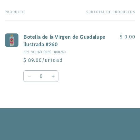
PRODUCTO
SUBTOTAL DE PRODUCTOS
Tu
carrito
Botella de la Virgen de Guadalupe
$ 0.00
ilustrada #260
BPE-VGUAD-0060--000260
$ 89.00/unidad
Cantidad
Reducir
Aumentar
cantidad
cantidad
para
para
Default
Default
Cargando...
Title
Title