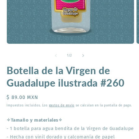
Abrir
A
elemento
e
multimedia
m
de
1
/
2
1
2
en
e
Botella de la Virgen de
una
u
ventana
v
modal
m
Guadalupe ilustrada #260
Precio
$ 89.00 MXN
habitual
Impuestos incluidos. Los
gastos de envío
se calculan en la pantalla de pago.
✧Tamaño y materiales✧
- 1 botella para agua bendita de la Virgen de Guadalupe
- Hecha con vinil dorado y calcomanía de papel