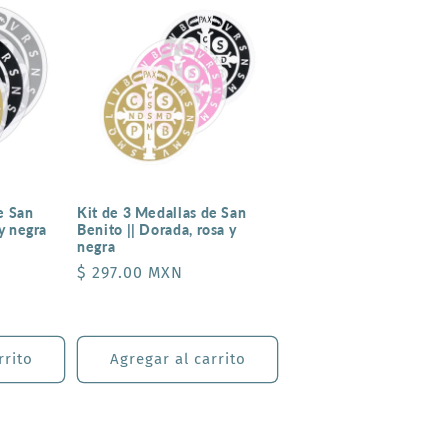
e San
Kit de 3 Medallas de San
 y negra
Benito || Dorada, rosa y
negra
Precio
$ 297.00 MXN
habitual
rrito
Agregar al carrito