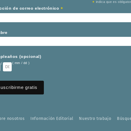
*
indica que es obligator
*
cción de correo electrónico
bre
pleaños (opcional)
/
( mm / dd )
bre nosotros
Información Editorial
Nuestro trabajo
Búsqu