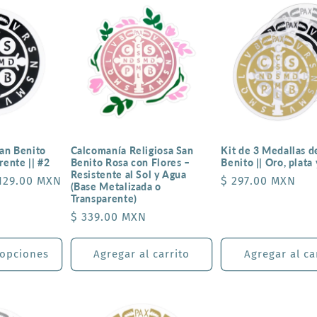
Kit de 3 Medallas d
an Benito
Calcomanía Religiosa San
Benito || Oro, plata
ente || #2
Benito Rosa con Flores –
Resistente al Sol y Agua
Precio
$ 297.00 MXN
 129.00 MXN
(Base Metalizada o
habitual
Transparente)
Precio
$ 339.00 MXN
habitual
 opciones
Agregar al carrito
Agregar al ca