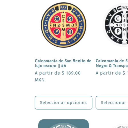
c
c
i
ó
Calcomanía de San Benito de
Calcomanía de S
n
lujo oscuro || #6
Negro & Transpar
Precio
A partir de $ 189.00
Precio
A partir de $
:
habitual
MXN
habitual
Seleccionar opciones
Seleccionar