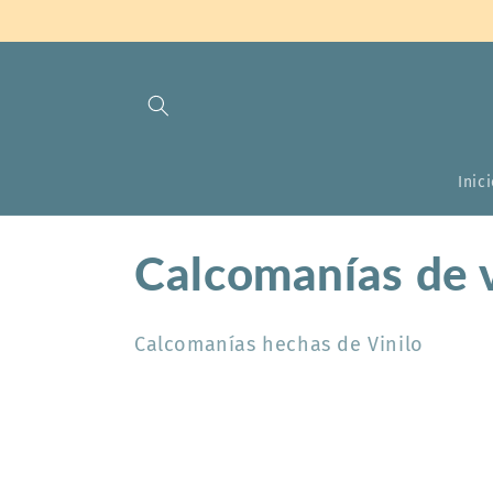
Ir
directamente
al contenido
Inic
C
Calcomanías de v
o
Calcomanías hechas de Vinilo
l
e