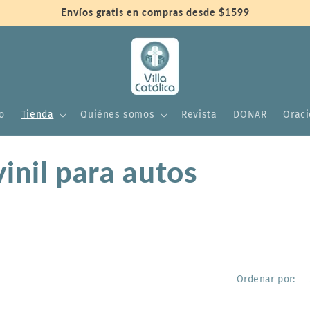
Envíos gratis en compras desde $1599
io
Tienda
Quiénes somos
Revista
DONAR
Orac
inil para autos
Ordenar por: