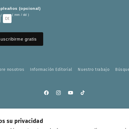
pleaños (opcional)
/
( mm / dd )
bre nosotros
Información Editorial
Nuestro trabajo
Búsqu
Facebook
Instagram
YouTube
TikTok
os su privacidad