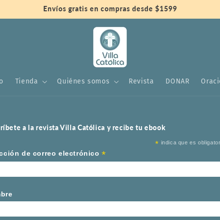
Envíos gratis en compras desde $1599
io
Tienda
Quiénes somos
Revista
DONAR
Orac
ríbete a la revista Villa Católica y recibe tu ebook
*
indica que es obligator
*
cción de correo electrónico
bre