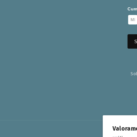
Cum
So
Valoram