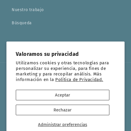
Nuestro trabajo
Búsqueda
Facebook
Instagram
YouTube
TikTok
Valoramos su privacidad
Utilizamos cookies y otras tecnologías para
personalizar su experiencia, para fines de
marketing y para recopilar análisis. Más
Idioma
información en la
Política de Privacidad.
Español
Aceptar
Formas
de
Rechazar
© 2026,
Villa Católica
Tecnología de Shopify
pago
Política de privacidad
Administrar preferencias
Política de reembolso
Política de envío
Información de contacto