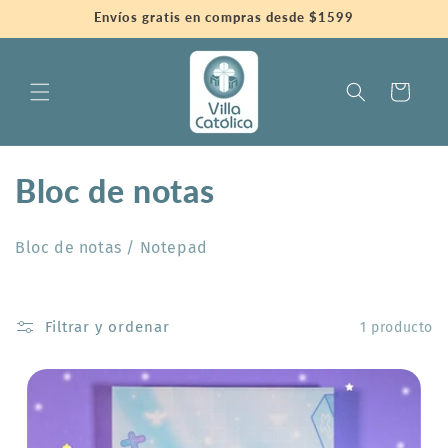
Ir
Envíos gratis en compras desde $1599
directamente
al contenido
Carrito
C
Bloc de notas
o
Bloc de notas / Notepad
l
e
Filtrar y ordenar
1 producto
c
c
i