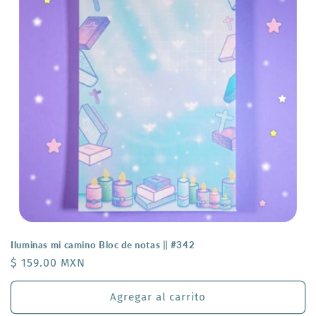
ó
n
:
Iluminas mi camino Bloc de notas || #342
Precio
$ 159.00 MXN
habitual
Agregar al carrito