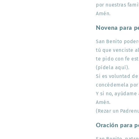
por nuestras fami
Amén.
Novena para ped
San Benito poder
tú que venciste al
te pido con fe es
(pídela aquí).
Si es voluntad de
concédemela por 
Y si no, ayúdame 
Amén.
(Rezar un Padrenu
Oración para p
San Benito, patr