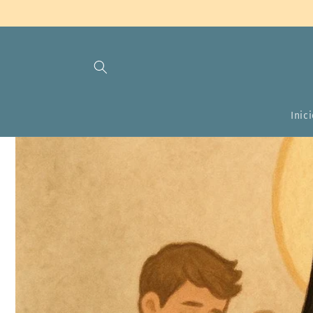
Przejdź
do
treści
Inic