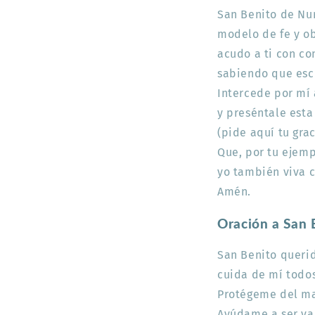
San Benito de Nur
modelo de fe y o
acudo a ti con co
sabiendo que escu
Intercede por mí 
y preséntale esta
(pide aquí tu grac
Que, por tu ejemp
yo también viva co
Amén.
Oración a San 
San Benito querid
cuida de mí todos
Protégeme del ma
Ayúdame a ser va