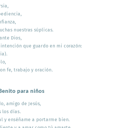
sia,
bediencia,
nfianza,
chas nuestras súplicas.
ante Dios,
 intención que guardo en mi corazón:
ia).
lo,
n fe, trabajo y oración.
Benito para niños
o, amigo de Jesús,
 los días.
l y enséñame a portarme bien.
liente y a amar como tú amaste.