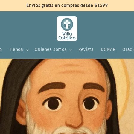
Envíos gratis en compras desde $1599
io
Tienda
Quiénes somos
Revista
DONAR
Orac