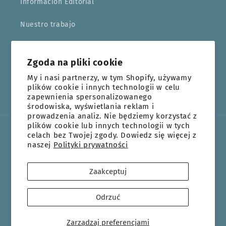
Información Editorial
Nuestro trabajo
Búsqueda
Zgoda na pliki cookie
My i nasi partnerzy, w tym Shopify, używamy
plików cookie i innych technologii w celu
Facebook
Instagram
Youtube
TikTok
zapewnienia spersonalizowanego
środowiska, wyświetlania reklam i
prowadzenia analiz. Nie będziemy korzystać z
plików cookie lub innych technologii w tych
celach bez Twojej zgody. Dowiedz się więcej z
Język
naszej
Polityki prywatności
Polski
Zaakceptuj
Metody
płatności
Odrzuć
© 2026,
Villa Católica
Technologia Shopify
Polityka prywatności
Polityka zwrotu kosztów
Polityka wysyłki
Dane kontaktowe
Zarządzaj preferencjami